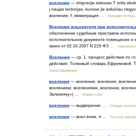
вселение
— imigracija statusas T sritis eko
į naujas teritorijas, kuriose jie anksčiau negy
вселение, f; иммиграция …
Ekologijos terminų
Вселение взыскателя при исполнитель
обеспечение судебным приставом исполнит
исполнительном документе помещение и е
закон от 02.10.2007 N 229 ФЗ …
Официальн
Вселение
— ср. 1. процесс действия по гл.
действия. Толковый словарь Ефремовой.
языка Ефремовой
вселение
— вселение, вселения, вселения
вселением, вселениями, вселении, вселен
Зализняку») …
Формы слов
вселение
— выдворение …
Словарь антон
вселение
— всел ение, я …
Русский орфогр