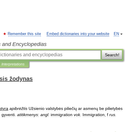
Remember this site
Embed dictionaries into your website
EN
s and Encyclopedias
Search!
Interpretations
sis žodynas
otyra
apibrėžtis
Užsienio
valstybės
piliečių
ar
asmenų
be
pilietybės
e
gyventi
.
atitikmenys
:
angl
.
immigration
vok
.
Immigration
,
f
rus
.