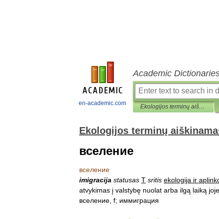
Academic Dictionarie
en-academic.com
Ekologijos terminų aiškinamasis žodynas
Ekologijos terminų aiškinama
вселение
вселение
imigracija
statusas
T
sritis
ekologija
ir
aplink
atvykimas
į
valstybę
nuolat
arba
ilgą
laiką
joj
вселение
,
f
;
иммиграция