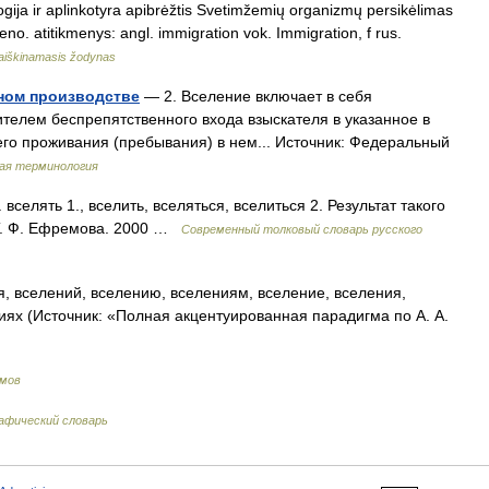
logija ir aplinkotyra apibrėžtis Svetimžemių organizmų persikėlimas
veno. atitikmenys: angl. immigration vok. Immigration, f rus.
 aiškinamasis žodynas
ном производстве
— 2. Вселение включает в себя
елем беспрепятственного входа взыскателя в указанное в
го проживания (пребывания) в нем... Источник: Федеральный
ая терминология
 вселять 1., вселить, вселяться, вселиться 2. Результат такого
 Т. Ф. Ефремова. 2000 …
Современный толковый словарь русского
, вселений, вселению, вселениям, вселение, вселения,
иях (Источник: «Полная акцентуированная парадигма по А. А.
имов
афический словарь