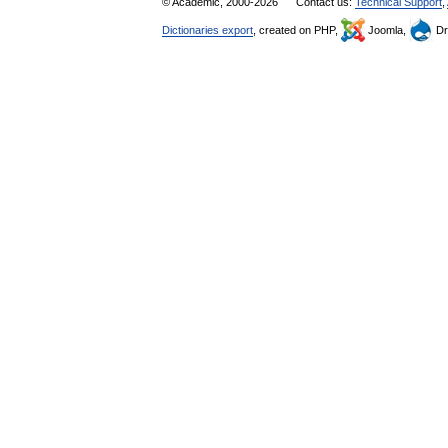
© Academic, 2000-2026
Contact us:
Technical Support
,
Dictionaries export
, created on PHP,
Joomla,
Dr