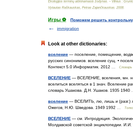
Ekologijos
terminų
aiškinamasis
žodynas
. –
Vilnius
:
Grunt
Vytautas
Raškauskas
,
Petras
Zajančkauskas
.
2008
.
Игры ⚽
Поможем решить контрольну
immigration
Look at other dictionaries:
вселение
— поселение, помещение, водво
русских синонимов. вселение сущ. • посе
Контекст 5.0 Информатик. 2012 …
Словарь
ВСЕЛЕНИЕ
— ВСЕЛЕНИЕ, вселения, мн. нет,
вселиться вселяться в 1 знач. Вселение р
словарь Ушакова. Д.Н. Ушаков. 1935 194
вселение
— ВСЕЛИТЬ, лю, лишь и (разг.) л
Ожегов, Н.Ю. Шведова. 1949 1992 …
Толк
ВСЕЛЕНИЕ
— см. Интродукция. Экологиче
Молдавской советской энциклопедии. И.