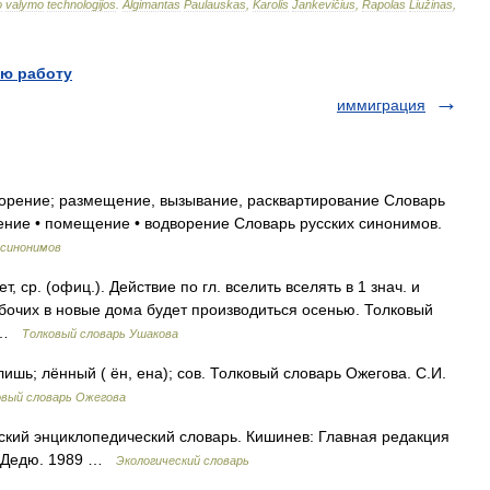
o
valymo
technologijos
.
Algimantas
Paulauskas
,
Karolis
Jankevičius
,
Rapolas
Liužinas
,
ю работу
иммиграция
рение; размещение, вызывание, расквартирование Словарь
ление • помещение • водворение Словарь русских синонимов.
 синонимов
 ср. (офиц.). Действие по гл. вселить вселять в 1 знач. и
абочих в новые дома будет производиться осенью. Толковый
0 …
Толковый словарь Ушакова
ишь; лённый ( ён, ена); сов. Толковый словарь Ожегова. С.И.
овый словарь Ожегова
ский энциклопедический словарь. Кишинев: Главная редакция
И. Дедю. 1989 …
Экологический словарь