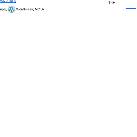
Advertising
18+
upal,
WordPress, MODx.